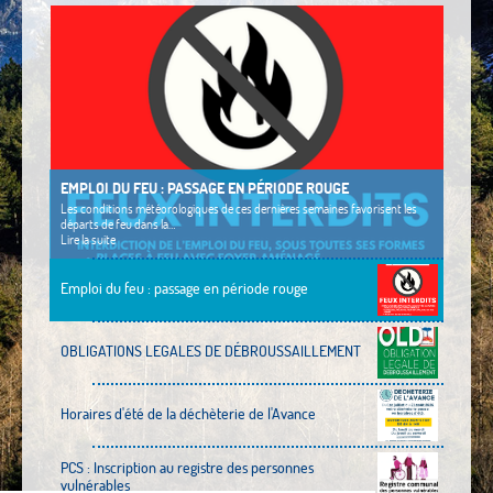
En savoir
EMPLOI DU FEU : PASSAGE EN PÉRIODE ROUGE
Les conditions météorologiques de ces dernières semaines favorisent les
départs de feu dans la…
Lire la suite
Emploi du feu : passage en période rouge
OBLIGATIONS LEGALES DE DÉBROUSSAILLEMENT
Horaires d'été de la déchèterie de l'Avance
PCS : Inscription au registre des personnes
vulnérables