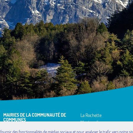
MAIRIES DE LA COMMUNAUTÉ DE
La Rochette
COMMUNES
Montgardin
Avançon
Piégut
 fournir des fonctionnalités de médias sociaux et pour analyser le trafic vers notre 